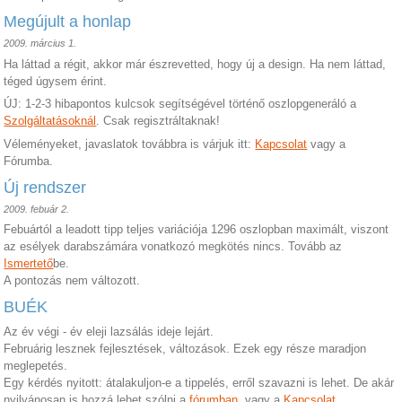
Megújult a honlap
2009. március 1.
Ha láttad a régit, akkor már észrevetted, hogy új a design. Ha nem láttad,
téged úgysem érint.
ÚJ: 1-2-3 hibapontos kulcsok segítségével történő oszlopgeneráló a
Szolgáltatásoknál
. Csak regisztráltaknak!
Véleményeket, javaslatok továbbra is várjuk itt:
Kapcsolat
vagy a
Fórumba.
Új rendszer
2009. febuár 2.
Febuártól a leadott tipp teljes variációja 1296 oszlopban maximált, viszont
az esélyek darabszámára vonatkozó megkötés nincs. Tovább az
Ismertető
be.
A pontozás nem változott.
BUÉK
Az év végi - év eleji lazsálás ideje lejárt.
Februárig lesznek fejlesztések, változások. Ezek egy része maradjon
meglepetés.
Egy kérdés nyitott: átalakuljon-e a tippelés, erről szavazni is lehet. De akár
nyilvánosan is hozzá lehet szólni a
fórumban
, vagy a
Kapcsolat