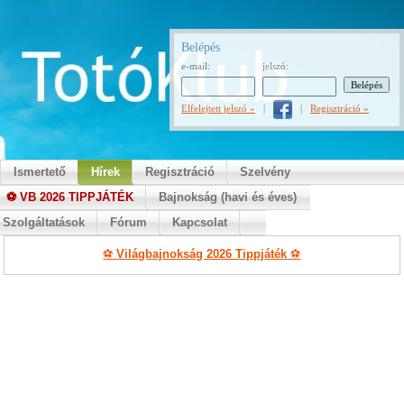
Belépés
e-mail:
jelszó:
Elfelejtett jelszó »
|
|
Regisztráció »
Ismertető
Hírek
Regisztráció
Szelvény
⚽ VB 2026 TIPPJÁTÉK
Bajnokság (havi és éves)
Szolgáltatások
Fórum
Kapcsolat
⚽
Világbajnokság 2026 Tippjáték
⚽