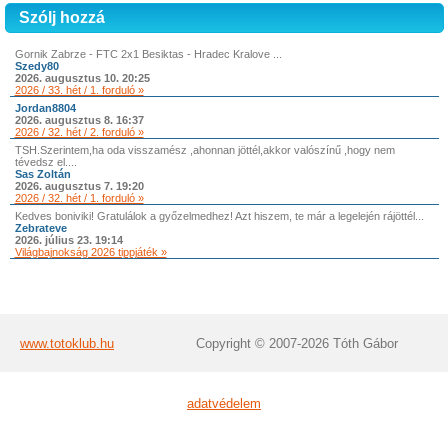
Szólj hozzá
Gornik Zabrze - FTC 2x1 Besiktas - Hradec Kralove ...
Szedy80
2026. augusztus 10. 20:25
2026 / 33. hét / 1. forduló »
Jordan8804
2026. augusztus 8. 16:37
2026 / 32. hét / 2. forduló »
TSH.Szerintem,ha oda visszamész ,ahonnan jöttél,akkor valószínű ,hogy nem
tévedsz el....
Sas Zoltán
2026. augusztus 7. 19:20
2026 / 32. hét / 1. forduló »
Kedves boniviki! Gratulálok a győzelmedhez! Azt hiszem, te már a legelején rájöttél...
Zebrateve
2026. július 23. 19:14
Világbajnokság 2026 tippjáték »
www.totoklub.hu
Copyright © 2007-2026 Tóth Gábor
adatvédelem