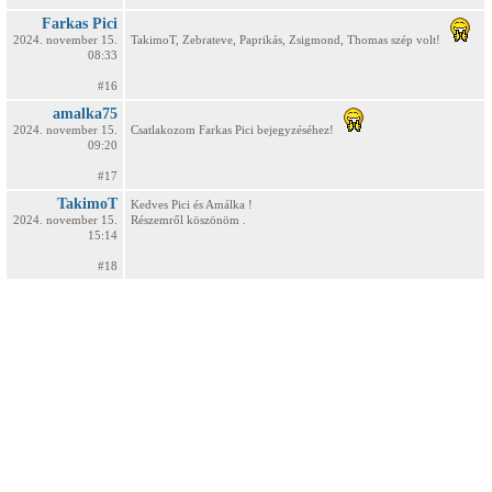
Farkas Pici
2024. november 15.
TakimoT, Zebrateve, Paprikás, Zsigmond, Thomas szép volt!
08:33
#16
amalka75
2024. november 15.
Csatlakozom Farkas Pici bejegyzéséhez!
09:20
#17
TakimoT
Kedves Pici és Amálka !
2024. november 15.
Részemről köszönöm .
15:14
#18