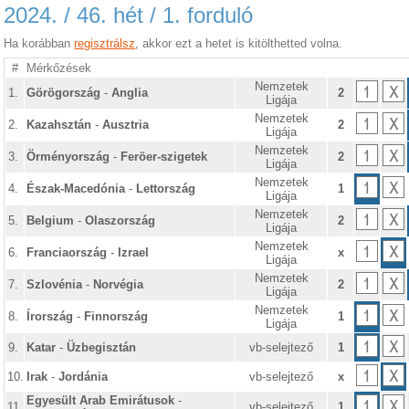
2024. / 46. hét / 1. forduló
Ha korábban
regisztrálsz
, akkor ezt a hetet is kitölthetted volna.
#
Mérkőzések
Nemzetek
1.
Görögország
-
Anglia
2
Ligája
Nemzetek
2.
Kazahsztán
-
Ausztria
2
Ligája
Nemzetek
3.
Örményország
-
Feröer-szigetek
2
Ligája
Nemzetek
4.
Észak-Macedónia
-
Lettország
1
Ligája
Nemzetek
5.
Belgium
-
Olaszország
2
Ligája
Nemzetek
6.
Franciaország
-
Izrael
x
Ligája
Nemzetek
7.
Szlovénia
-
Norvégia
2
Ligája
Nemzetek
8.
Írország
-
Finnország
1
Ligája
9.
Katar
-
Üzbegisztán
vb-selejtező
1
10.
Irak
-
Jordánia
vb-selejtező
x
Egyesült Arab Emirátusok
-
11.
vb-selejtező
1