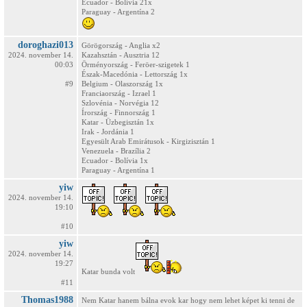
Ecuador - Bolívia 21x
Paraguay - Argentína 2
doroghazi013
Görögország - Anglia x2
2024. november 14.
Kazahsztán - Ausztria 12
00:03
Örményország - Feröer-szigetek 1
Észak-Macedónia - Lettország 1x
#9
Belgium - Olaszország 1x
Franciaország - Izrael 1
Szlovénia - Norvégia 12
Írország - Finnország 1
Katar - Üzbegisztán 1x
Irak - Jordánia 1
Egyesült Arab Emirátusok - Kirgizisztán 1
Venezuela - Brazília 2
Ecuador - Bolívia 1x
Paraguay - Argentína 1
yiw
2024. november 14.
19:10
#10
yiw
2024. november 14.
19:27
Katar bunda volt
#11
Thomas1988
Nem Katar hanem bálna evok kar hogy nem lehet képet ki tenni de