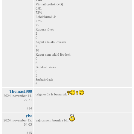
1.40
Várható gólok (xG)
0.81
73%
Labdabirtoklás
27%
25
Kapura lövés
2
9
Kaput eltaláló lövések
2
10
Kaput nem találó lövések
0
6
Blokkolt lövés
0
5
Szabadrúgás
6
Thomas1988
csiga evők is beszartak
2024. november 14.
22:21
#14
yiw
2024. november 15.
Sajnos nem borult a bili
04:03
#15