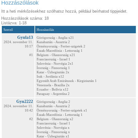
Hozzászólások
Itt a heti mérkőzésekhez szólhatsz hozzá, például beírhatod tippjeidet.
Hozzászólások száma: 18
Listázva: 1-18
Szerző
Hozzászólás
Gyula13
Görögország - Anglia x21
2024. november 11.
Kazahsztán - Ausztria 2
10:17
Örményország - Feröer-szigetek 2
Észak-Macedónia - Lettország 1
#1
Belgium - Olaszország x21
Franciaország - Izrael 1
Szlovénia - Norvégia 2x1
Írország - Finnország 1
Katar - Üzbegisztán 2x
Irak - Jordánia x12
Egyesült Arab Emirátusok - Kirgizisztán 1
Venezuela - Brazília 2x
Ecuador - Bolívia x12
Paraguay - Argentína 2
Gyu2222
Görögország - Anglia 2
2024. november 11.
Kazahsztán - Ausztria 2
10:42
Örményország - Feröer-szigetek x1
Észak-Macedónia - Lettország 1
#2
Belgium - Olaszország x2
Franciaország - Izrael 1
Szlovénia - Norvégia x
Írország - Finnország x
Katar - Üzbegisztán x1