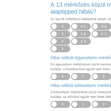
A 13 mérkőzés közül m
alaptipped hibás?
Az opciók különböző találatokat adnak, pl
0
0-1
0-2
1
1-2
1-3
2
2-3
3
Hiba nélküli egyesélyes mérk
Az egyesélyes mérkőzések közül mennyinél
korlátja: a következővel együtt nem lehet 
0
1
2
Hiba nélküli kétesélyes mérk
A kétesélyes mérkőzések közül mennyinél v
korlátja: az előzővel együtt nem lehet több
0
1
2