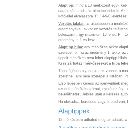
Alaptipp:
mind a 13 mérkőzést egy-, két-
darabszáma adja az alaptipp indexét. Az
kötőjellel elválasztva. Pl.: 4-9-0 jelenté
Vezetés találat:
az alaptippben a mérkőzé
eredményével, akkor ez vezetés találatna
beleszámít, így maximum 13 lehet. Pl.: 1x
eredmény is 1-es lesz.
Alaptipp hiba:
egy mérkőzés akkor alaptip
szerepel, pl. ha az eredmény 1, akkor az 
tippelt mérkőzés nem lehet alaptipp hibás
Ki is zárhatsz mérkőzéseket a hiba leh
Többségében olyan kulcsok vannak a ren
szeretnél, ami nem szerepel a listában, í
Első lépésben keress az igényeidnek megf
szerinti mérkőzésszámot, nyerőosztályt, el
bejelölhetsz.
Jelölés után a keresés autom
Ha elekadsz, kérdésed vagy ötleted van, 
Alaptippek
13 mérkőzésre adhatod meg az adatok, a