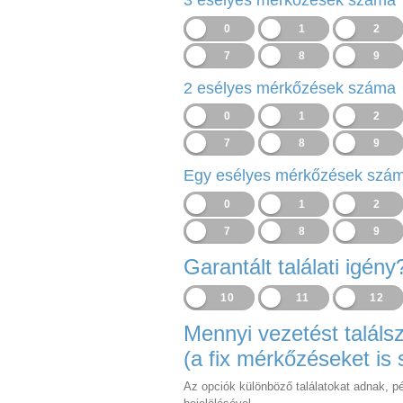
3 esélyes mérkőzések száma
0
1
2
7
8
9
2 esélyes mérkőzések száma
0
1
2
7
8
9
Egy esélyes mérkőzések szá
0
1
2
7
8
9
Garantált találati igény
10
11
12
Mennyi vezetést találsz
(a fix mérkőzéseket is
Az opciók különböző találatokat adnak, pé