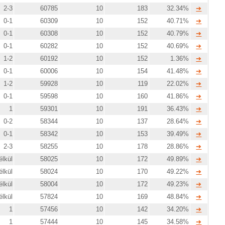
2-3
60785
10
183
32.34%
➔
0-1
60309
10
152
40.71%
➔
0-1
60308
10
152
40.79%
➔
0-1
60282
10
152
40.69%
➔
1-2
60192
10
152
1.36%
➔
0-1
60006
10
154
41.48%
➔
1-2
59928
10
119
22.02%
➔
0-1
59598
10
160
41.86%
➔
1
59301
10
191
36.43%
➔
0-2
58344
10
137
28.64%
➔
0-1
58342
10
153
39.49%
➔
2-3
58255
10
178
28.86%
➔
élkül
58025
10
172
49.89%
➔
élkül
58024
10
170
49.22%
➔
élkül
58004
10
172
49.23%
➔
élkül
57824
10
169
48.84%
➔
1
57456
10
142
34.20%
➔
1
57444
10
145
34.58%
➔