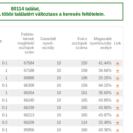
80114 találat,
 többi találatért változtass a keresés feltételein.
Feltéte-
leknek
Garantált
Kulcs
Magasabb
p
megfelelő
nyerő-
oszlopok
nyerőosztály
Link
oszlopok
osztály
száma
esélye
szám
0-1
67584
10
150
41.44%
➔
1
67188
10
158
34.66%
➔
1
66888
10
198
25.20%
➔
0-1
66308
10
159
44.15%
➔
1
66264
10
161
35.60%
➔
0-1
66240
10
165
43.85%
➔
0-1
66239
10
165
43.90%
➔
0-1
66213
10
165
43.97%
➔
0-2
66209
10
124
32.48%
➔
0-1
65956
10
166
43.36%
➔