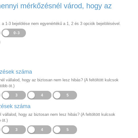
ennyi mérkőzésnél várod, hogy az
. a 1-3 bejelölése nem egyenértékű a 1, 2 és 3 opciók bejelölésével.
0-3
őzések száma
 vállalod, hogy az biztosan nem lesz hibás? (A feltöltött kulcsok
több öt.)
3
4
5
őzések száma
állalod, hogy az biztosan nem lesz hibás? (A feltöltött kulcsok
 öt.)
3
4
5