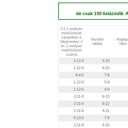
de csak 150 listázódik. A
3-2-1 esélyes
mérkőzések
zárójelben a
Vezetés
Alaptip
hibamentes 2
találat
hiba
és 1 esélyes
mérkőzések
száma
1-12-0
5-10
1-12-0
4-10
9-4-0
7-8
1-12-0
5-9
1-12-0
4-9
2-11-0
6-13
2-11-0
6-12
2-11-0
6-11
0-13-0
7-9
2-11-0
6-10