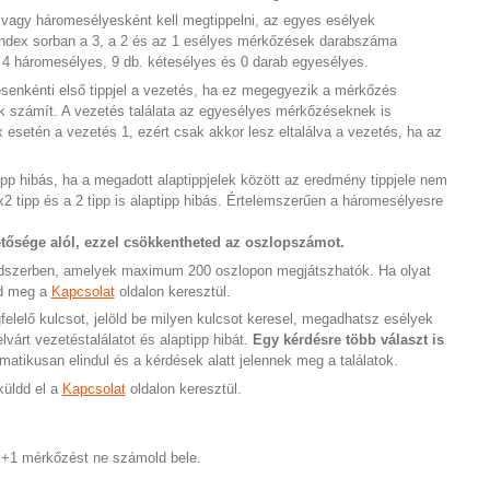
 vagy háromesélyesként kell megtippelni, az egyes esélyek
 index sorban a 3, a 2 és az 1 esélyes mérkőzések darabszáma
se: 4 háromesélyes, 9 db. kétesélyes és 0 darab egyesélyes.
senkénti első tippjel a vezetés, ha ez megegyezik a mérkőzés
k számít. A vezetés találata az egyesélyes mérkőzéseknek is
 esetén a vezetés 1, ezért csak akkor lesz eltalálva a vezetés, ha az
p hibás, ha a megadott alaptippjelek között az eredmény tippjele nem
x2 tipp és a 2 tipp is alaptipp hibás. Értelemszerűen a háromesélyesre
.
etősége alól, ezzel csökkentheted az oszlopszámot.
dszerben, amelyek maximum 200 oszlopon megjátszhatók. Ha olyat
rd meg a
Kapcsolat
oldalon keresztül.
elelő kulcsot, jelöld be milyen kulcsot keresel, megadhatsz esélyek
várt vezetéstalálatot és alaptipp hibát.
Egy kérdésre több választ is
atikusan elindul és a kérdések alatt jelennek meg a találatok.
küldd el a
Kapcsolat
oldalon keresztül.
 +1 mérkőzést ne számold bele.