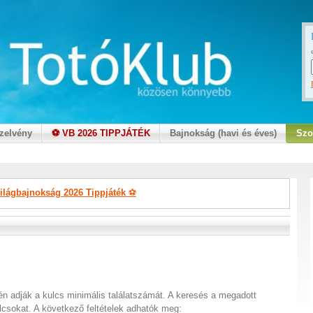
zelvény
⚽ VB 2026 TIPPJÁTÉK
Bajnokság (havi és éves)
Szo
ilágbajnokság 2026 Tippjáték
⚽
én adják a kulcs minimális találatszámát. A keresés a megadott
lcsokat. A következő feltételek adhatók meg: