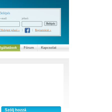
Belépés
e-mail:
jelszó:
Elfelejtett jelszó »
|
|
Regisztráció »
lgáltatások
Fórum
Kapcsolat
Szólj hozzá