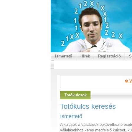
Ismertető
Hírek
Regisztráció
S
⚽
V
Totókulcsok
Totókulcs keresés
Ismertető
A kulcsok a vállalások bekövetkezte eset
vállalásokhoz keres megfelelő kulcsot, ku