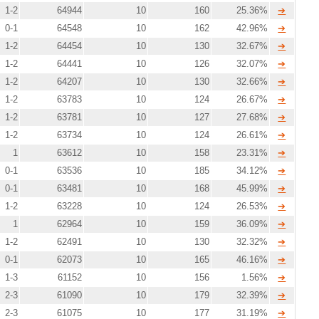
1-2
64944
10
160
25.36%
➔
0-1
64548
10
162
42.96%
➔
1-2
64454
10
130
32.67%
➔
1-2
64441
10
126
32.07%
➔
1-2
64207
10
130
32.66%
➔
1-2
63783
10
124
26.67%
➔
1-2
63781
10
127
27.68%
➔
1-2
63734
10
124
26.61%
➔
1
63612
10
158
23.31%
➔
0-1
63536
10
185
34.12%
➔
0-1
63481
10
168
45.99%
➔
1-2
63228
10
124
26.53%
➔
1
62964
10
159
36.09%
➔
1-2
62491
10
130
32.32%
➔
0-1
62073
10
165
46.16%
➔
1-3
61152
10
156
1.56%
➔
2-3
61090
10
179
32.39%
➔
2-3
61075
10
177
31.19%
➔