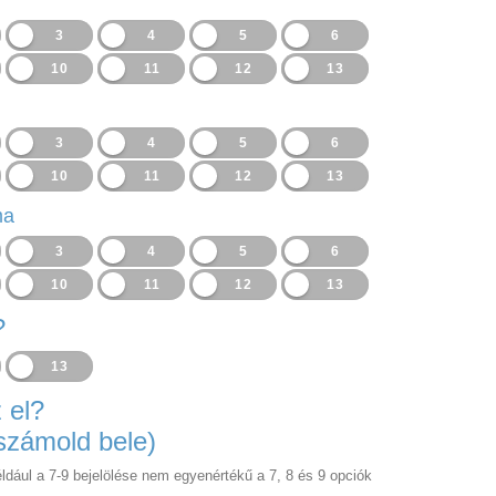
3
4
5
6
10
11
12
13
3
4
5
6
10
11
12
13
ma
3
4
5
6
10
11
12
13
?
13
 el?
 számold bele)
ldául a 7-9 bejelölése nem egyenértékű a 7, 8 és 9 opciók