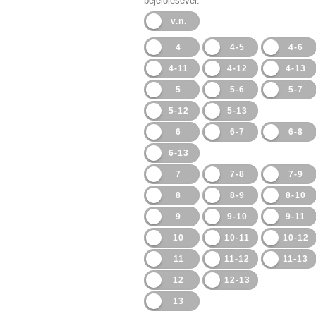
bejelölésével.
v.n.
4
4-5
4-6
4-11
4-12
4-13
5
5-6
5-7
5-12
5-13
6
6-7
6-8
6-13
7
7-8
7-9
8
8-9
8-10
9
9-10
9-11
10
10-11
10-12
11
11-12
11-13
12
12-13
13