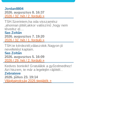
Jordan8804
2026. augusztus 8. 16:37
2026 / 32. hét / 2. forduló »
TSH.Szerintem,ha oda visszamész
,ahonnan jöttél,akkor valószínű ,hogy nem
tévedsz el....
Sas Zoltán
2026. augusztus 7. 19:20
2026 / 32. hét / 1. forduló »
TSH.te kérdeztél,válaszolok.Nagyon jó
neveltetést kaptam.
Sas Zoltán
2026. augusztus 5. 16:09
2026 / 29. hét / 2. forduló »
Kedves boniviki! Gratulálok a győzelmedhez!
Azt hiszem, te már a legelején rájöttél...
Zebrateve
2026. július 23. 19:14
Világbajnokság 2026 tippjáték »